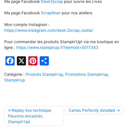
Ma page Facebook
Desir2scrap
pour suivre les Lives
Ma page Facebook
Scrap’Anet
pour nos ateliers
Mon compte Instagram :
https://www.instagram.com/desir.2scrap_nadia/
Pour commander les produits Stampin’Up! via ma boutique en
ligne :
https://www.stampinup.fr?demoid=5017343
Facebook
X
Pinterest
Partager
Catégorie :
Produits Stampin'up
,
Promotions Stampin'up
,
Stampin'up
Navigation
Replay live technique
Cartes Perfectly detailed
Fleurons encadrés.
de
Stampin’Up!
l’article