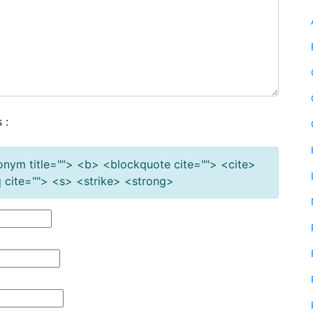
 :
cronym title=""> <b> <blockquote cite=""> <cite>
cite=""> <s> <strike> <strong>