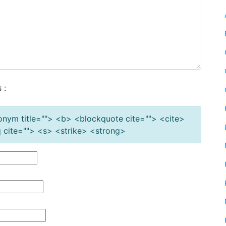
 :
cronym title=""> <b> <blockquote cite=""> <cite>
cite=""> <s> <strike> <strong>