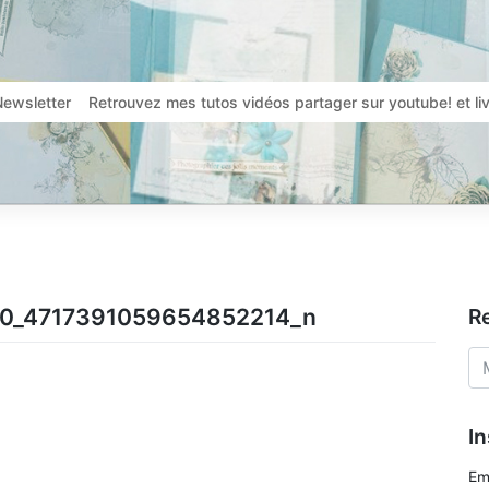
Newsletter
Retrouvez mes tutos vidéos partager sur youtube! et l
0_4717391059654852214_n
R
In
Em