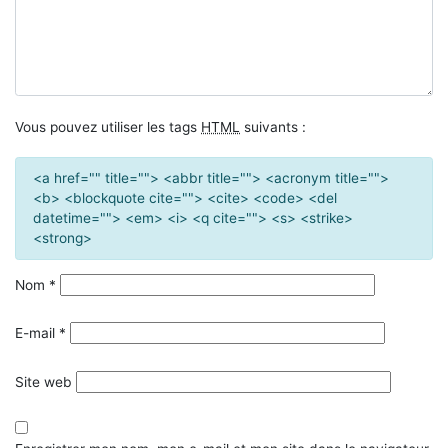
Vous pouvez utiliser les tags
HTML
suivants :
<a href="" title=""> <abbr title=""> <acronym title="">
<b> <blockquote cite=""> <cite> <code> <del
datetime=""> <em> <i> <q cite=""> <s> <strike>
<strong>
Nom
*
E-mail
*
Site web