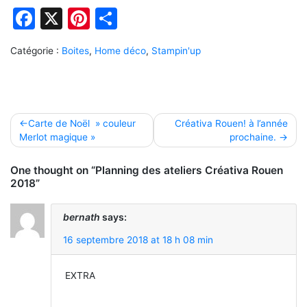
Facebook
X
Pinterest
Partager
Catégorie :
Boites
,
Home déco
,
Stampin'up
Navigation
Carte de Noël » couleur
Créativa Rouen! à l’année
Merlot magique »
prochaine.
de
l’article
One thought on “Planning des ateliers Créativa Rouen
2018”
bernath
says:
16 septembre 2018 at 18 h 08 min
EXTRA