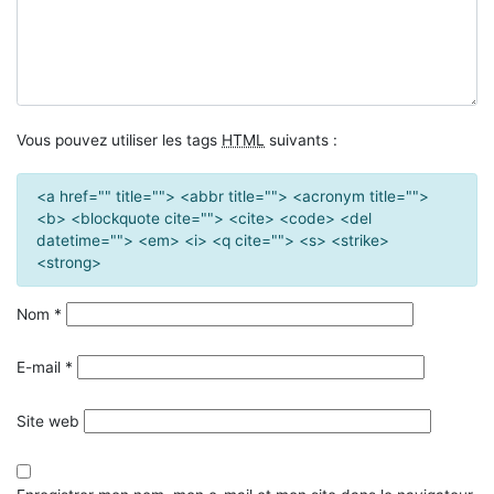
Vous pouvez utiliser les tags
HTML
suivants :
<a href="" title=""> <abbr title=""> <acronym title="">
<b> <blockquote cite=""> <cite> <code> <del
datetime=""> <em> <i> <q cite=""> <s> <strike>
<strong>
Nom
*
E-mail
*
Site web