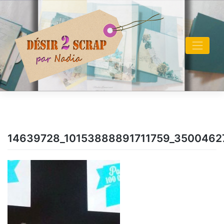
Skip
to
content
14639728_10153888891711759_350046