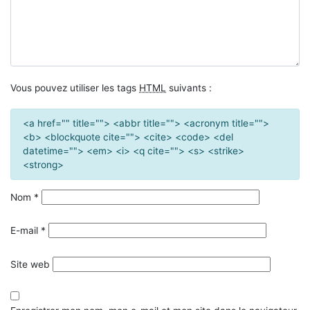
Vous pouvez utiliser les tags
HTML
suivants :
<a href="" title=""> <abbr title=""> <acronym title="">
<b> <blockquote cite=""> <cite> <code> <del
datetime=""> <em> <i> <q cite=""> <s> <strike>
<strong>
Nom
*
E-mail
*
Site web