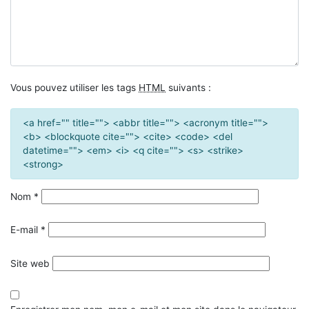
Vous pouvez utiliser les tags
HTML
suivants :
<a href="" title=""> <abbr title=""> <acronym title="">
<b> <blockquote cite=""> <cite> <code> <del
datetime=""> <em> <i> <q cite=""> <s> <strike>
<strong>
Nom
*
E-mail
*
Site web