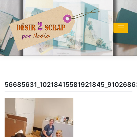
Skip
to
content
56685631_10218415581921845_9102686