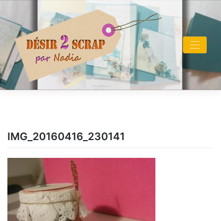
Skip
to
content
IMG_20160416_230141