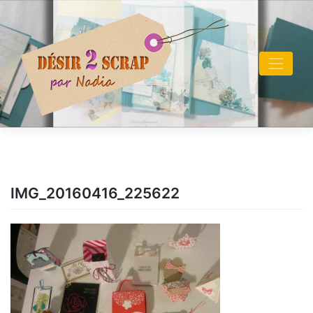
Skip
to
content
IMG_20160416_225622