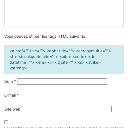
Vous pouvez utiliser les tags
HTML
suivants :
<a href="" title=""> <abbr title=""> <acronym title="">
<b> <blockquote cite=""> <cite> <code> <del
datetime=""> <em> <i> <q cite=""> <s> <strike>
<strong>
Nom
*
E-mail
*
Site web