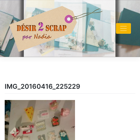
Skip
to
content
IMG_20160416_225229