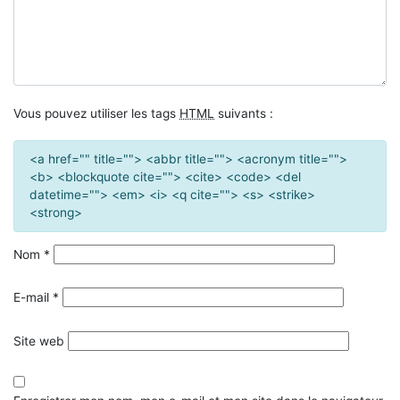
Vous pouvez utiliser les tags
HTML
suivants :
<a href="" title=""> <abbr title=""> <acronym title="">
<b> <blockquote cite=""> <cite> <code> <del
datetime=""> <em> <i> <q cite=""> <s> <strike>
<strong>
Nom
*
E-mail
*
Site web