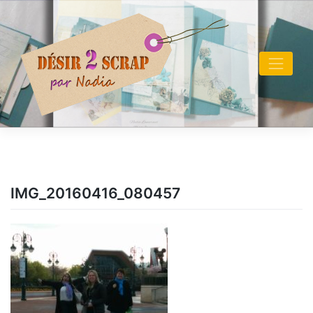
Skip
to
content
IMG_20160416_080457