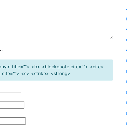
 :
cronym title=""> <b> <blockquote cite=""> <cite>
cite=""> <s> <strike> <strong>