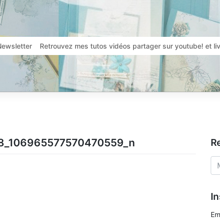
Newsletter
Retrouvez mes tutos vidéos partager sur youtube! et l
8_106965577570470559_n
R
In
Em