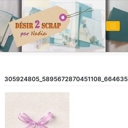
Skip
to
content
305924805_5895672870451108_664635