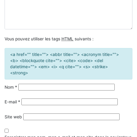
Vous pouvez utiliser les tags
HTML
suivants :
<a href="" title=""> <abbr title=""> <acronym title="">
<b> <blockquote cite=""> <cite> <code> <del
datetime=""> <em> <i> <q cite=""> <s> <strike>
<strong>
Nom
*
E-mail
*
Site web