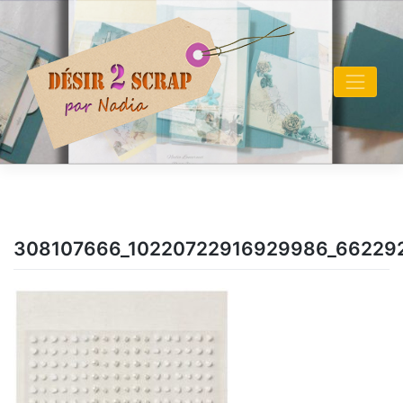
Skip
to
content
308107666_10220722916929986_66229