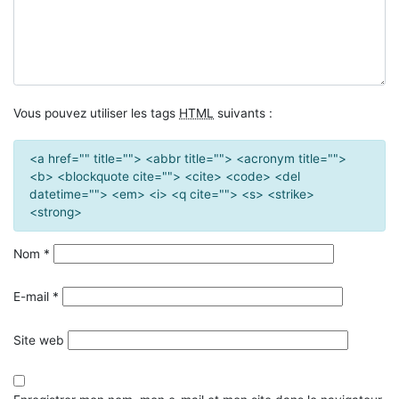
Vous pouvez utiliser les tags
HTML
suivants :
<a href="" title=""> <abbr title=""> <acronym title="">
<b> <blockquote cite=""> <cite> <code> <del
datetime=""> <em> <i> <q cite=""> <s> <strike>
<strong>
Nom
*
E-mail
*
Site web