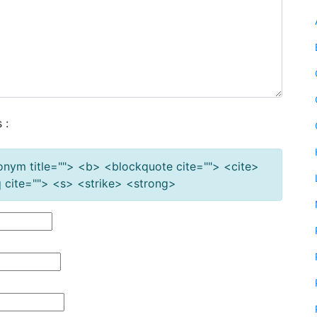
 :
cronym title=""> <b> <blockquote cite=""> <cite>
cite=""> <s> <strike> <strong>