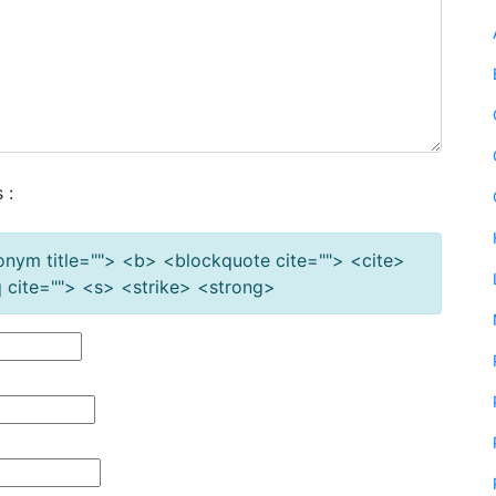
 :
cronym title=""> <b> <blockquote cite=""> <cite>
cite=""> <s> <strike> <strong>