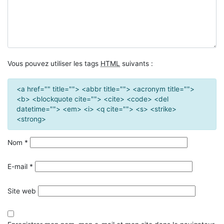
Vous pouvez utiliser les tags
HTML
suivants :
<a href="" title=""> <abbr title=""> <acronym title="">
<b> <blockquote cite=""> <cite> <code> <del
datetime=""> <em> <i> <q cite=""> <s> <strike>
<strong>
Nom
*
E-mail
*
Site web