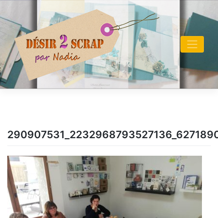
Skip
to
content
290907531_2232968793527136_627189