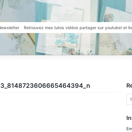
Newsletter
Retrouvez mes tutos vidéos partager sur youtube! et l
63_8148723606665464394_n
R
In
Em