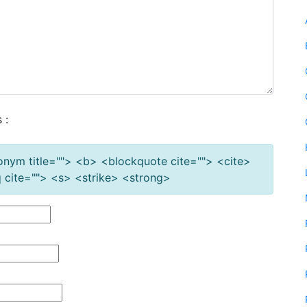
 :
cronym title=""> <b> <blockquote cite=""> <cite>
cite=""> <s> <strike> <strong>