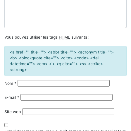
Vous pouvez utiliser les tags
HTML
suivants :
<a href="" title=""> <abbr title=""> <acronym title="">
<b> <blockquote cite=""> <cite> <code> <del
datetime=""> <em> <i> <q cite=""> <s> <strike>
<strong>
Nom
*
E-mail
*
Site web