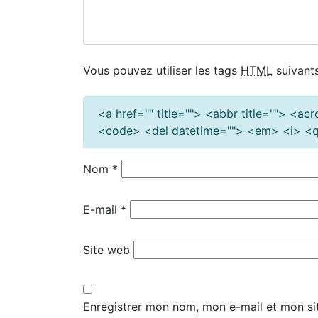
Vous pouvez utiliser les tags
HTML
suivants
<a href="" title=""> <abbr title=""> <a
<code> <del datetime=""> <em> <i> <q 
Nom
*
E-mail
*
Site web
Enregistrer mon nom, mon e-mail et mon si