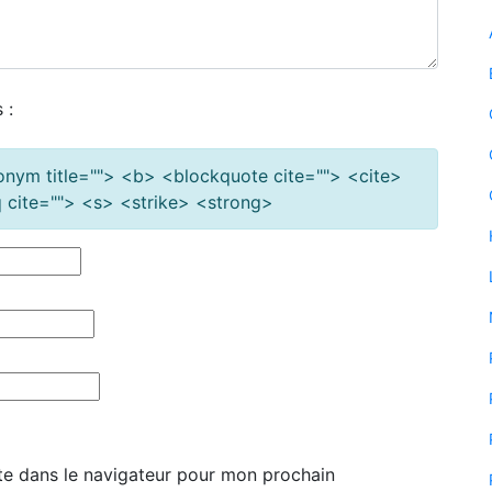
 :
cronym title=""> <b> <blockquote cite=""> <cite>
cite=""> <s> <strike> <strong>
te dans le navigateur pour mon prochain