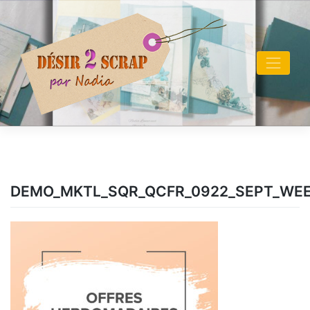
Skip
to
content
DEMO_MKTL_SQR_QCFR_0922_SEPT_WEE