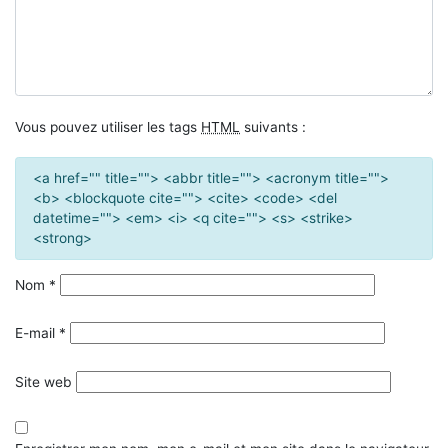
Vous pouvez utiliser les tags
HTML
suivants :
<a href="" title=""> <abbr title=""> <acronym title="">
<b> <blockquote cite=""> <cite> <code> <del
datetime=""> <em> <i> <q cite=""> <s> <strike>
<strong>
Nom
*
E-mail
*
Site web