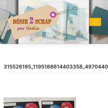
Skip
to
content
315528195_1195188614403358_497044