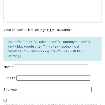
Vous pouvez utiliser les tags
HTML
suivants :
<a href="" title=""> <abbr title=""> <acronym title="">
<b> <blockquote cite=""> <cite> <code> <del
datetime=""> <em> <i> <q cite=""> <s> <strike>
<strong>
Nom
*
E-mail
*
Site web