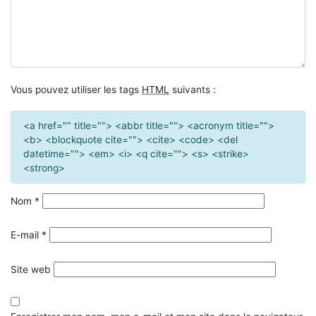
Vous pouvez utiliser les tags
HTML
suivants :
<a href="" title=""> <abbr title=""> <acronym title="">
<b> <blockquote cite=""> <cite> <code> <del
datetime=""> <em> <i> <q cite=""> <s> <strike>
<strong>
Nom
*
E-mail
*
Site web