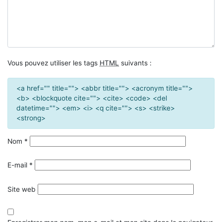
Vous pouvez utiliser les tags
HTML
suivants :
<a href="" title=""> <abbr title=""> <acronym title="">
<b> <blockquote cite=""> <cite> <code> <del
datetime=""> <em> <i> <q cite=""> <s> <strike>
<strong>
Nom
*
E-mail
*
Site web