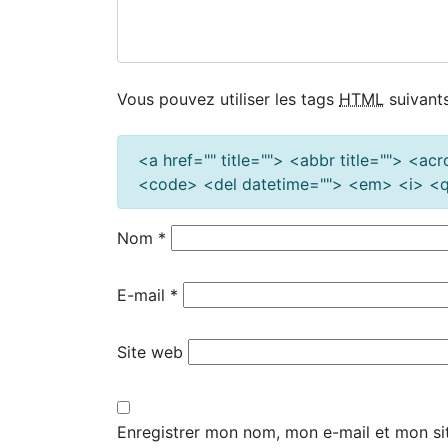
Vous pouvez utiliser les tags
HTML
suivants
<a href="" title=""> <abbr title=""> <a
<code> <del datetime=""> <em> <i> <q 
Nom
*
E-mail
*
Site web
Enregistrer mon nom, mon e-mail et mon si