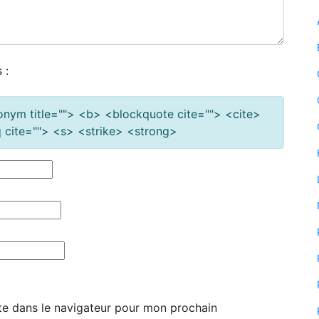
 :
cronym title=""> <b> <blockquote cite=""> <cite>
cite=""> <s> <strike> <strong>
te dans le navigateur pour mon prochain