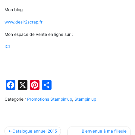
Mon blog
www.desir2scrap.fr
Mon espace de vente en ligne sur :
ICI
Facebook
X
Pinterest
Partager
Catégorie :
Promotions Stampin'up
,
Stampin'up
Navigation
Catalogue annuel 2015
Bienvenue à ma filleule