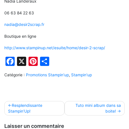
Nadia Landeraux
06 63 84 22 63
nadia@desir2scrap.fr
Boutique en ligne
http://www.stampinup.net/esuite/home/desir-2-scrap/
Facebook
X
Pinterest
Partager
Catégorie :
Promotions Stampin'up
,
Stampin'up
Navigation
Resplendissante
Tuto mini album dans sa
Stampin’Up!
boite!
de
l’article
Laisser un commentaire