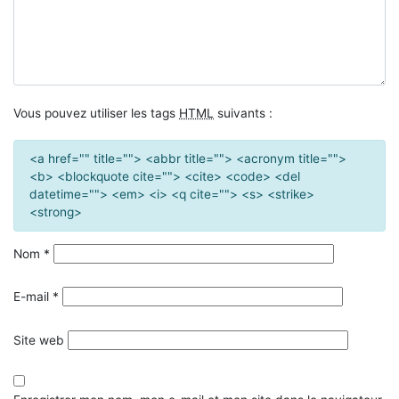
Vous pouvez utiliser les tags
HTML
suivants :
<a href="" title=""> <abbr title=""> <acronym title="">
<b> <blockquote cite=""> <cite> <code> <del
datetime=""> <em> <i> <q cite=""> <s> <strike>
<strong>
Nom
*
E-mail
*
Site web