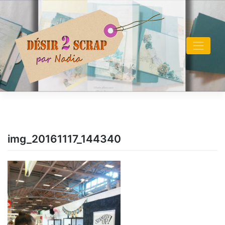
Skip
to
content
img_20161117_144340