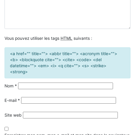
Vous pouvez utiliser les tags
HTML
suivants :
<a href="" title=""> <abbr title=""> <acronym title="">
<b> <blockquote cite=""> <cite> <code> <del
datetime=""> <em> <i> <q cite=""> <s> <strike>
<strong>
Nom
*
E-mail
*
Site web