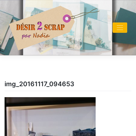
Skip
to
content
img_20161117_094653