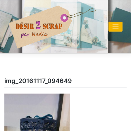
Skip
to
content
img_20161117_094649