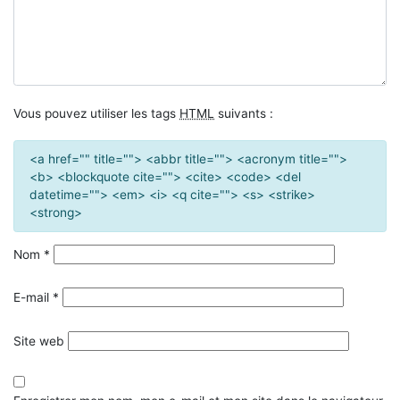
Vous pouvez utiliser les tags
HTML
suivants :
<a href="" title=""> <abbr title=""> <acronym title="">
<b> <blockquote cite=""> <cite> <code> <del
datetime=""> <em> <i> <q cite=""> <s> <strike>
<strong>
Nom
*
E-mail
*
Site web