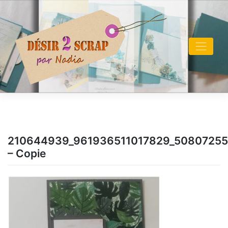
Skip
to
content
210644939_961936511017829_5080725
– Copie