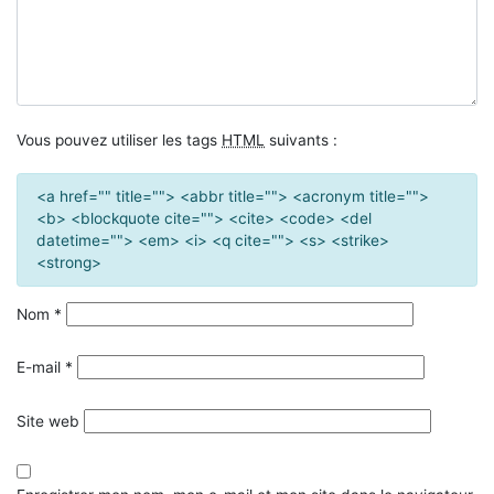
Vous pouvez utiliser les tags
HTML
suivants :
<a href="" title=""> <abbr title=""> <acronym title="">
<b> <blockquote cite=""> <cite> <code> <del
datetime=""> <em> <i> <q cite=""> <s> <strike>
<strong>
Nom
*
E-mail
*
Site web