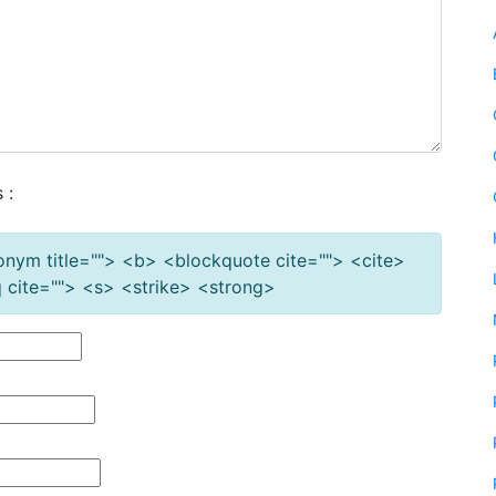
 :
cronym title=""> <b> <blockquote cite=""> <cite>
cite=""> <s> <strike> <strong>