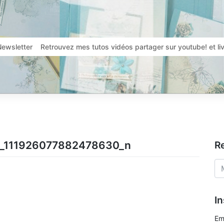
Newsletter
Retrouvez mes tutos vidéos partager sur youtube! et l
_111926077882478630_n
R
In
Em