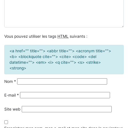
Vous pouvez utiliser les tags
HTML
suivants :
<a href="" title=""> <abbr title=""> <acronym title="">
<b> <blockquote cite=""> <cite> <code> <del
datetime=""> <em> <i> <q cite=""> <s> <strike>
<strong>
Nom
*
E-mail
*
Site web