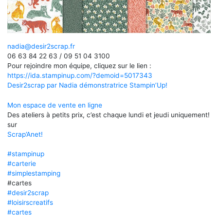
nadia@desir2scrap.fr
06 63 84 22 63 / 09 51 04 3100
Pour rejoindre mon équipe, cliquez sur le lien :
https://ida.stampinup.com/?demoid=5017343
Desir2scrap par Nadia démonstratrice Stampin’Up!
Mon espace de vente en ligne
Des ateliers à petits prix, c’est chaque lundi et jeudi uniquement!
sur
Scrap’Anet!
#stampinup
#carterie
#simplestamping
#cartes
#desir2scrap
#loisirscreatifs
#cartes