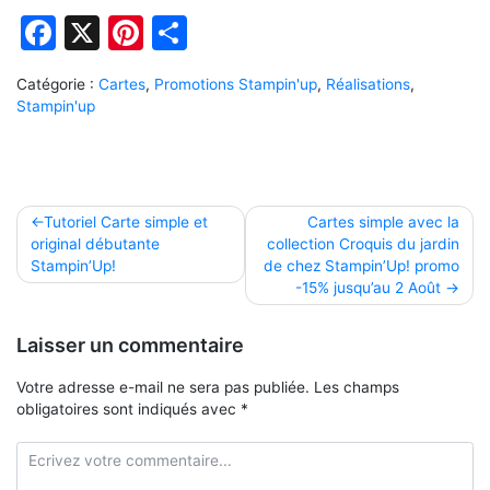
Facebook
X
Pinterest
Partager
Catégorie :
Cartes
,
Promotions Stampin'up
,
Réalisations
,
Stampin'up
Navigation
Tutoriel Carte simple et
Cartes simple avec la
original débutante
collection Croquis du jardin
de
Stampin’Up!
de chez Stampin’Up! promo
l’article
-15% jusqu’au 2 Août
Laisser un commentaire
Votre adresse e-mail ne sera pas publiée.
Les champs
obligatoires sont indiqués avec
*