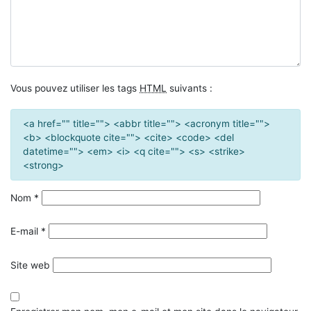
Vous pouvez utiliser les tags
HTML
suivants :
<a href="" title=""> <abbr title=""> <acronym title="">
<b> <blockquote cite=""> <cite> <code> <del
datetime=""> <em> <i> <q cite=""> <s> <strike>
<strong>
Nom
*
E-mail
*
Site web