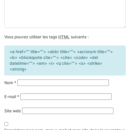
Vous pouvez utiliser les tags
HTML
suivants :
<a href="" title=""> <abbr title=""> <acronym title="">
<b> <blockquote cite=""> <cite> <code> <del
datetime=""> <em> <i> <q cite=""> <s> <strike>
<strong>
Nom
*
E-mail
*
Site web