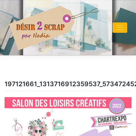
Skip
to
content
197121661_1313716912359537_5734724