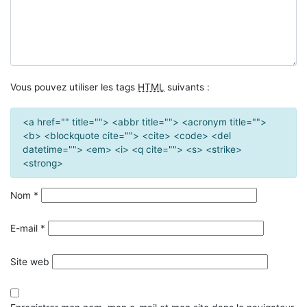
Vous pouvez utiliser les tags
HTML
suivants :
<a href="" title=""> <abbr title=""> <acronym title="">
<b> <blockquote cite=""> <cite> <code> <del
datetime=""> <em> <i> <q cite=""> <s> <strike>
<strong>
Nom
*
E-mail
*
Site web