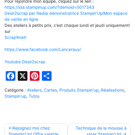
Pour rejoindre mon équipe, cliquez sur le lien :
https://ida.stampinup.com/?demoid=5017343
Desir2scrap par Nadia démonstratrice Stampin’Up!
Mon espace
de vente en ligne
Des ateliers à petits prix, c’est chaque lundi et jeudi uniquement!
sur
Scrap’Anet!
https://www.facebook.com/Lanceraux/
Youtube Desir2scrap
Facebook
X
Pinterest
Partager
Catégorie :
Ateliers
,
Cartes
,
Produits Stampin'up
,
Réalisations
,
Stampin'up
,
Tutos
Navigation
Rejoignez moi chez
Technique de la mousse à
Stampin’Up! Offre valable
raser Stampin’Up!