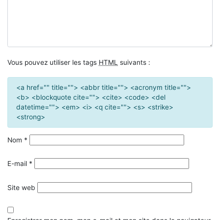
Vous pouvez utiliser les tags
HTML
suivants :
<a href="" title=""> <abbr title=""> <acronym title="">
<b> <blockquote cite=""> <cite> <code> <del
datetime=""> <em> <i> <q cite=""> <s> <strike>
<strong>
Nom
*
E-mail
*
Site web