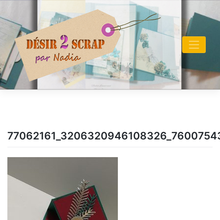
Skip
to
content
77062161_3206320946108326_7600754