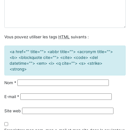
Vous pouvez utiliser les tags
HTML
suivants :
<a href="" title=""> <abbr title=""> <acronym title="">
<b> <blockquote cite=""> <cite> <code> <del
datetime=""> <em> <i> <q cite=""> <s> <strike>
<strong>
Nom
*
E-mail
*
Site web