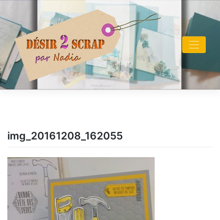
Skip
to
content
img_20161208_162055