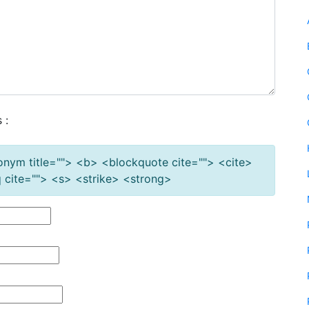
 :
cronym title=""> <b> <blockquote cite=""> <cite>
cite=""> <s> <strike> <strong>