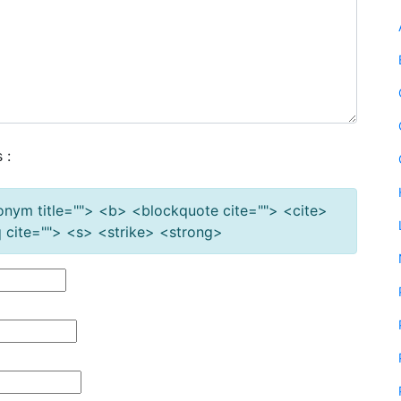
 :
cronym title=""> <b> <blockquote cite=""> <cite>
cite=""> <s> <strike> <strong>