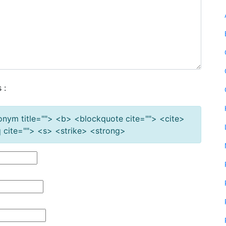
 :
cronym title=""> <b> <blockquote cite=""> <cite>
cite=""> <s> <strike> <strong>