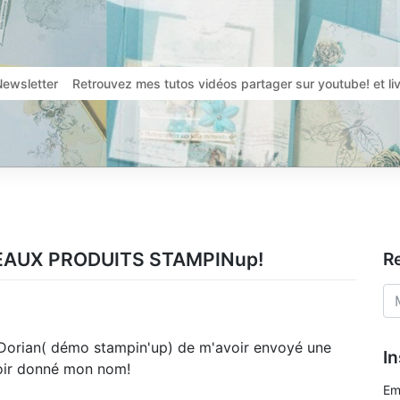
Newsletter
Retrouvez mes tutos vidéos partager sur youtube! et l
EAUX PRODUITS STAMPINup!
R
Dorian( démo stampin'up) de m'avoir envoyé une
In
voir donné mon nom!
Em