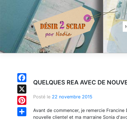
Skip
to
content
QUELQUES REA AVEC DE NOUV
Facebook
Posté le
22 novembre 2015
X
Pinterest
Avant de commencer, je remercie Francine 
nouvelle cliente! et ma marraine Sonia d'a
Partager