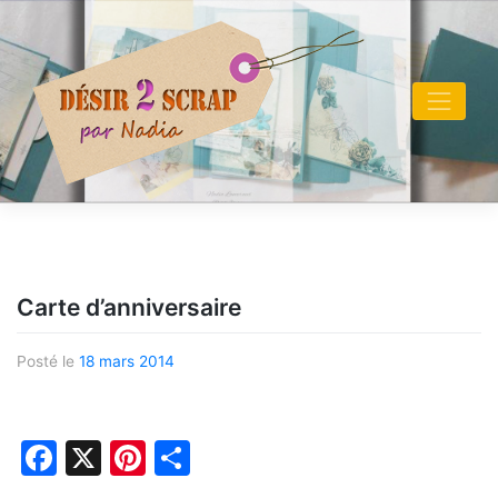
Skip
to
content
Carte d’anniversaire
Posté le
18 mars 2014
Facebook
X
Pinterest
Partager